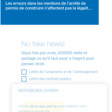
Les erreurs dans les mentions de l’arrêté de
permis de construire n’affectent pas la légalité
du permis et ne donnent aucun droit à
construire dans des conditions différentes de
celles résultant de la demande
No fake news!
Deux fois par mois, ADDEN veille et
partage ce qu'il faut avoir à l'esprit pour
penser droit.
Lettre de l’urbanisme et de l’aménagement
Lettre des contrats publics
GESTION DES COOKIES
Ce site utilise des cookies pour améliorer votre
Je m'abonne
expérience sur le site.