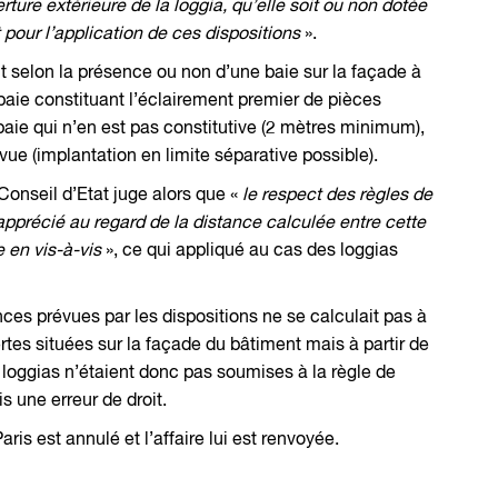
erture extérieure de la loggia, qu’elle soit ou non dotée
 pour l’application de ces dispositions
».
ent selon la présence ou non d’une baie sur la façade à
e baie constituant l’éclairement premier de pièces
baie qui n’en est pas constitutive (2 mètres minimum),
vue (implantation en limite séparative possible).
Conseil d’Etat juge alors que «
le respect des règles de
 apprécié au regard de la distance calculée entre cette
e en vis-à-vis
», ce qui appliqué au cas des loggias
nces prévues par les dispositions ne se calculait pas à
ertes situées sur la façade du bâtiment mais à partir de
 loggias n’étaient donc pas soumises à la règle de
s une erreur de droit.
ris est annulé et l’affaire lui est renvoyée.