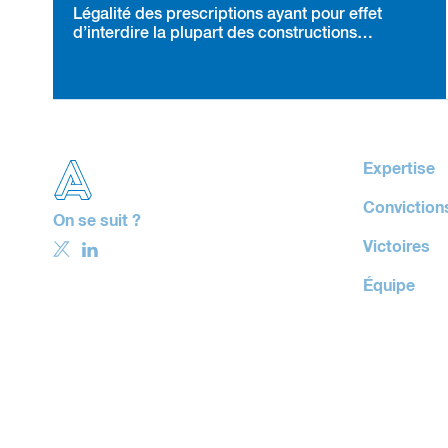
Légalité des prescriptions ayant pour effet
d’interdire la plupart des constructions
nouvelles dans une zone U dès lors qu’elles
correspondent au parti d’urbanisme retenu
Expertise
Conviction
On se suit ?
Victoires
Équipe