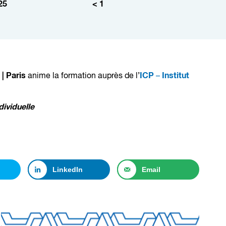
25
< 1
| Paris
ICP
Institut
anime la formation auprès de l’
–
ividuelle
LinkedIn
Email