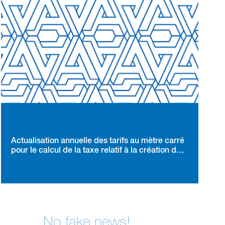
Actualisation annuelle des tarifs au mètre carré
pour le calcul de la taxe relatif à la création de
locaux à usage de bureaux, de locaux
commerciaux et de locaux de stockage en
région d'Ile-de-France
No fake news!