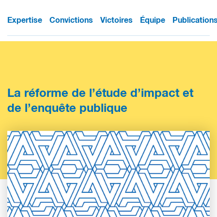
Expertise
Convictions
Victoires
Équipe
Publication
La réforme de l’étude d’impact et
de l’enquête publique