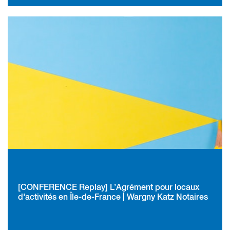
[CONFÉRENCE Replay] L’Agrément pour locaux
d'activités en Île-de-France | Wargny Katz Notaires