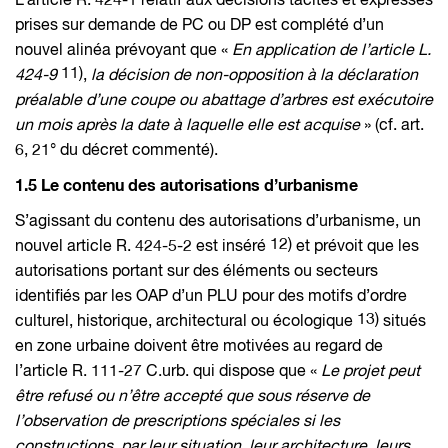
L’article R. 424-1 relatif aux décisions tacites et expresses
prises sur demande de PC ou DP est complété d’un
nouvel alinéa prévoyant que «
En application de l’article L.
11)
424-9
,
la décision de non-opposition à la déclaration
préalable d’une coupe ou abattage d’arbres est exécutoire
un mois après la date à laquelle elle est acquise
» (cf. art.
6, 21° du décret commenté).
1.5 Le contenu des autorisations d’urbanisme
S’agissant du contenu des autorisations d’urbanisme, un
12)
nouvel article R. 424-5-2 est inséré
et prévoit que les
autorisations portant sur des éléments ou secteurs
identifiés par les OAP d’un PLU pour des motifs d’ordre
13)
culturel, historique, architectural ou écologique
situés
en zone urbaine doivent être motivées au regard de
l’article R. 111-27 C.urb. qui dispose que «
Le projet peut
être refusé ou n’être accepté que sous réserve de
l’observation de prescriptions spéciales si les
constructions, par leur situation, leur architecture, leurs