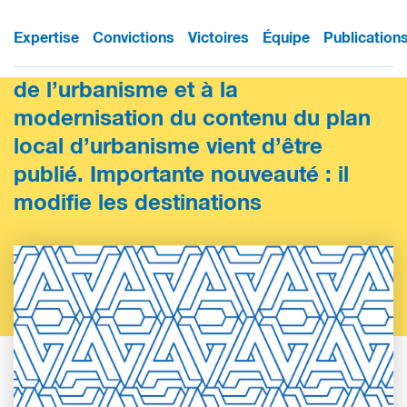
Le décret relatif à la partie
Expertise
Convictions
Victoires
Équipe
Publication
réglementaire du livre Ier du code
de l’urbanisme et à la
modernisation du contenu du plan
local d’urbanisme vient d’être
publié. Importante nouveauté : il
modifie les destinations