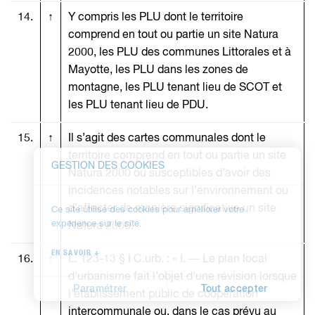
14.
↑
Y compris les PLU dont le territoire
comprend en tout ou partie un site Natura
2000, les PLU des communes Littorales et à
Mayotte, les PLU dans les zones de
montagne, les PLU tenant lieu de SCOT et
les PLU tenant lieu de PDU.
15.
↑
Il s’agit des cartes communales dont le
territoire comprend en tout ou partie un site
GESTION DES COOKIES
Natura 2000 ou susceptibles d’avoir des
incidences notables sur l’environnement ou
d’affecter de manière significative un site
Ce site utilise des cookies pour améliorer votre
expérience sur le site.
Natura 2000.
EN SAVOIR +
16.
↑
L. 123-13 § I C.urb. : « I. ― Le plan local
d’urbanisme fait l’objet d’une révision lorsque
Paramétrer
Tout accepter
l’établissement public de coopération
intercommunale ou, dans le cas prévu au