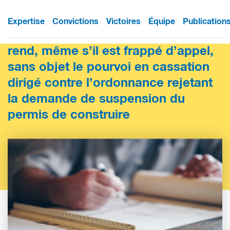
L’intervention du jugement avant-
Expertise
Convictions
Victoires
Équipe
Publication
dire droit rendu par le juge du fond
rend, même s’il est frappé d’appel,
sans objet le pourvoi en cassation
dirigé contre l’ordonnance rejetant
la demande de suspension du
permis de construire