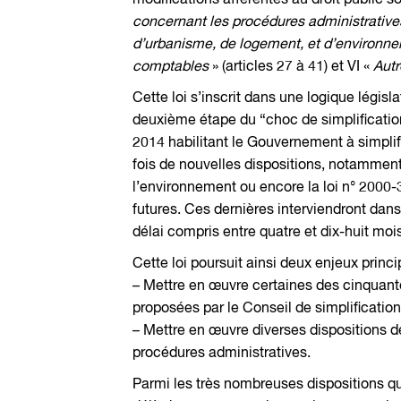
modifications afférentes au droit public s
concernant les procédures administrative
d’urbanisme, de logement, et d’environn
comptables
» (articles 27 à 41) et VI «
Autr
Cette loi s’inscrit dans une logique législ
deuxième étape du “choc de simplification”
2014 habilitant le Gouvernement à simplifie
fois de nouvelles dispositions, notamment
l’environnement ou encore la loi n° 2000
futures. Ces dernières interviendront dans u
délai compris entre quatre et dix-huit mois 
Cette loi poursuit ainsi deux enjeux princi
– Mettre en œuvre certaines des cinquante
proposées par le Conseil de simplification
– Mettre en œuvre diverses dispositions de 
procédures administratives.
Parmi les très nombreuses dispositions q