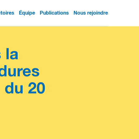
ctoires
Équipe
Publications
Nous rejoindre
 la
édures
5 du 20